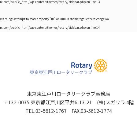
rc.com/public_html/wp-content/themes/rotary/sidebar.php
on line
13
Warning
: Attempt to read property "ID" on null in
/home/sgclient4/e-edogawa-
rc.com/public_html/wp-content/themes/rotary/sidebar.php
on line
14
東京東江戸川ロータリークラブ事務局
〒132-0035 東京都江戸川区平井6-13-21 (株)スガワラ 4階
TEL.03-5612-1767 FAX.03-5612-1774