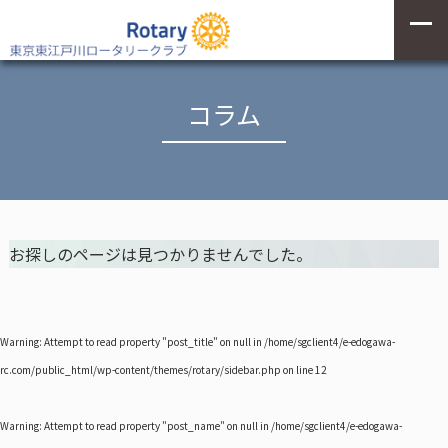
コラム
お探しのページは見つかりませんでした。
Warning
: Attempt to read property "post_title" on null in
/home/sgclient4/e-edogawa-
rc.com/public_html/wp-content/themes/rotary/sidebar.php
on line
12
Warning
: Attempt to read property "post_name" on null in
/home/sgclient4/e-edogawa-